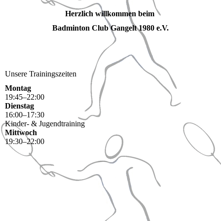
Herzlich willkommen beim
Badminton Club Gangelt 1980 e.V.
Unsere Trainingszeiten
Montag
19
:
45
–
22
:
00
Dienstag
16
:
00
–
17
:
30
Kinder- & Jugendtraining
Mittwoch
19
:
30
–
22
:
00