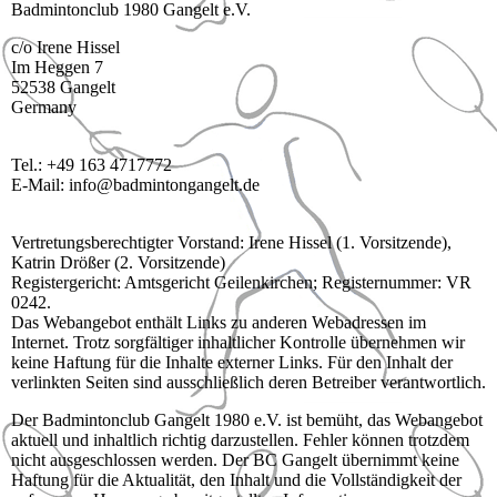
Badmintonclub 1980 Gangelt e.V.
c/o Irene Hissel
Im Heggen 7
52538 Gangelt
Germany
Tel.: +49 163 4717772
E-Mail: info@badmintongangelt.de
Vertretungsberechtigter Vorstand: Irene Hissel (1. Vorsitzende),
Katrin Drößer (2. Vorsitzende)
Registergericht: Amtsgericht Geilenkirchen; Registernummer: VR
0242.
Das Webangebot enthält Links zu anderen Webadressen im
Internet. Trotz sorgfältiger inhaltlicher Kontrolle übernehmen wir
keine Haftung für die Inhalte externer Links. Für den Inhalt der
verlinkten Seiten sind ausschließlich deren Betreiber verantwortlich.
Der Badmintonclub Gangelt 1980 e.V. ist bemüht, das Webangebot
aktuell und inhaltlich richtig darzustellen. Fehler können trotzdem
nicht ausgeschlossen werden. Der BC Gangelt übernimmt keine
Haftung für die Aktualität, den Inhalt und die Vollständigkeit der