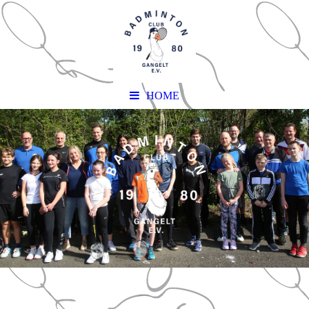
HOME
Z
I