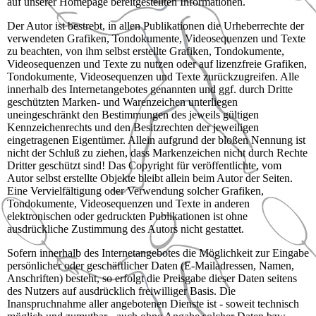
auf unserer Homepage bereitgestellten Informationen.
Der Autor ist bestrebt, in allen Publikationen die Urheberrechte der
verwendeten Grafiken, Tondokumente, Videosequenzen und Texte
zu beachten, von ihm selbst erstellte Grafiken, Tondokumente,
Videosequenzen und Texte zu nutzen oder auf lizenzfreie Grafiken,
Tondokumente, Videosequenzen und Texte zurückzugreifen. Alle
innerhalb des Internetangebotes genannten und ggf. durch Dritte
geschützten Marken- und Warenzeichen unterliegen
uneingeschränkt den Bestimmungen des jeweils gültigen
Kennzeichenrechts und den Besitzrechten der jeweiligen
eingetragenen Eigentümer. Allein aufgrund der bloßen Nennung ist
nicht der Schluß zu ziehen, dass Markenzeichen nicht durch Rechte
Dritter geschützt sind! Das Copyright für veröffentlichte, vom
Autor selbst erstellte Objekte bleibt allein beim Autor der Seiten.
Eine Vervielfältigung oder Verwendung solcher Grafiken,
Tondokumente, Videosequenzen und Texte in anderen
elektronischen oder gedruckten Publikationen ist ohne
ausdrückliche Zustimmung des Autors nicht gestattet.
Sofern innerhalb des Internetangebotes die Möglichkeit zur Eingabe
persönlicher oder geschäftlicher Daten (E-Mailadressen, Namen,
Anschriften) besteht, so erfolgt die Preisgabe dieser Daten seitens
des Nutzers auf ausdrücklich freiwilliger Basis. Die
Inanspruchnahme aller angebotenen Dienste ist - soweit technisch