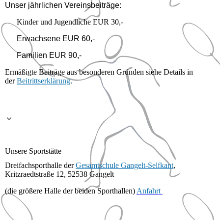
Unser jährlichen Vereinsbeiträge:
Kinder und Jugendliche EUR 30,-
Erwachsene EUR 60,-
Familien EUR 90,-
Ermäßigte Beiträge aus besonderen Gründen siehe Details in
der
Beitrittserklärung
.
Unsere Sportstätte
Dreifachsporthalle der
Gesamtschule Gangelt-Selfkant
,
Kritzraedtstraße 12, 52538 Gangelt
(die größere Halle der beiden Sporthallen)
Anfahrt