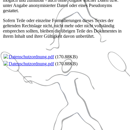
möglich und zumutbar - auch ohne Angabe solcher Daten bzw.
unter Angabe anonymisierter Daten oder eines Pseudonyms
gestattet.
Sofern Teile oder einzelne Formulierungen dieses Textes der
geltenden Rechtslage nicht, nicht mehr oder nicht vollständig
entsprechen sollten, bleiben die übrigen Teile des Dokumentes in
ihrem Inhalt und ihrer Gültigkeit davon unberührt.
Datenschutzordnung.pdf
(170.88KB)
Datenschutzordnung.pdf
(170.88KB)